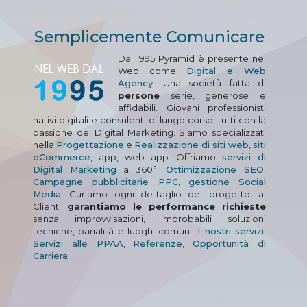
Semplicemente Comunicare
Dal 1995 Pyramid è presente nel
Web come
Digital e Web
Agency
. Una società fatta di
persone
serie, generose e
affidabili. Giovani professionisti
nativi digitali e consulenti di lungo corso, tutti con la
passione del Digital Marketing. Siamo specializzati
nella
Progettazione
e
Realizzazione di siti web
,
siti
eCommerce
, app, web app. Offriamo
servizi di
Digital Marketing
a 360°:
Ottimizzazione SEO
,
Campagne pubblicitarie PPC
,
gestione Social
Media
. Curiamo ogni dettaglio del progetto, ai
Clienti
garantiamo le performance richieste
senza improvvisazioni, improbabili soluzioni
tecniche, banalità e luoghi comuni.
I nostri servizi
,
Servizi alle PPAA
,
Referenze
,
Opportunità di
Carriera