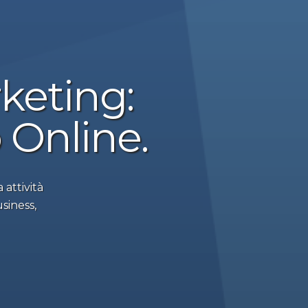
rketing:
 Online.
 attività
siness,