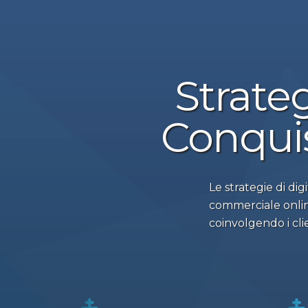
Strateg
Conquis
Le strategie di dig
commerciale online
coinvolgendo i clie