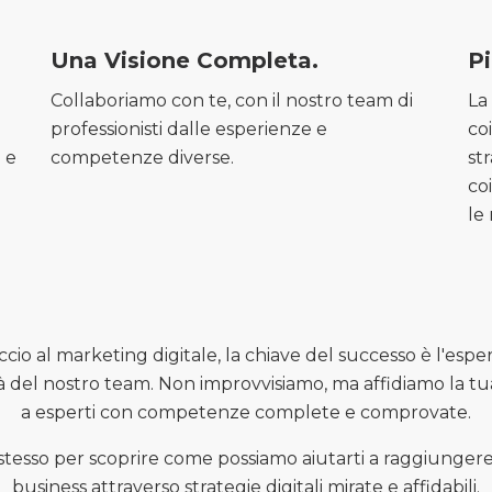
Una Visione Completa.
Pi
Collaboriamo con te, con il nostro team di
La
professionisti dalle esperienze e
co
 e
competenze diverse.
st
co
le
cio al marketing digitale, la chiave del successo è l'espe
tà del nostro team. Non improvvisiamo, ma affidiamo la tua
a esperti con competenze complete e comprovate.
stesso per scoprire come possiamo aiutarti a raggiungere i 
business attraverso strategie digitali mirate e affidabili.