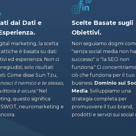
ati dai Dati e
Scelte Basate sugli
'Esperienza.
Obiettivi.
gital marketing, la scelta
Non seguiamo dogmi com
tattiche è basata su dati
"senza social media non ha
ivi ed esperienza. Non ci
successo" o "la SEO non
regiudizi, solo risultati
funziona." Ci concentriamo
eti. Come disse Sun Tzu,
ciò che funziona per il tuo
nosci il nemico e te stesso,
business.
Dominio sui Soc
vittoria è sicura."
Nel
Media
. Sviluppiamo una
ing, questo significa
strategia completa per
si SWOT, neuromarketing e
promuovere il tuo brand,
ancora.
prodotti e servizi sui social