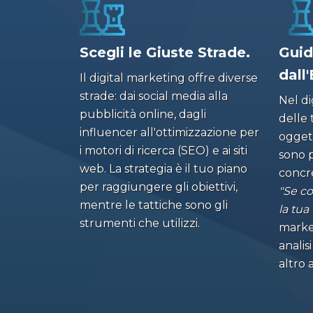
Scegli le Giuste Strade.
Guid
dall
Il digital marketing offre diverse
strade: dai social media alla
Nel di
pubblicità online, dagli
delle 
influencer all'ottimizzazione per
oggett
i motori di ricerca (SEO) e ai siti
sono p
web. La strategia è il tuo piano
concr
per raggiungere gli obiettivi,
"Se co
mentre le tattiche sono gli
la tua 
strumenti che utilizzi.
market
anali
altro 