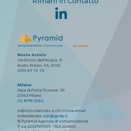
Rimani in Contatto
Busto Arsizio
Via Enrico dell’Acqua, 15
Busto Arsizio, VA, 21052
0331 67 72 72
Milano
Ripa di Porta Ticinese, 39
20143 Milano
02 8716 5562
Indirizzo riservato a chi ci invia email
indesiderate:
urp@gpdp.it
© Pyramid Agenzia di comunicazione.
P.iva 02027470125 - REA 224605