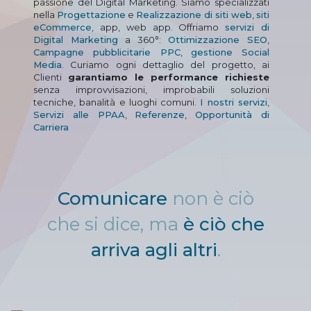
passione del Digital Marketing. Siamo specializzati
nella
Progettazione
e
Realizzazione di siti web
,
siti
eCommerce
, app, web app. Offriamo
servizi di
Digital Marketing
a 360°:
Ottimizzazione SEO
,
Campagne pubblicitarie PPC
,
gestione Social
Media
. Curiamo ogni dettaglio del progetto, ai
Clienti
garantiamo le performance richieste
senza improvvisazioni, improbabili soluzioni
tecniche, banalità e luoghi comuni.
I nostri servizi
,
Servizi alle PPAA
,
Referenze
,
Opportunità di
Carriera
Comunicare
non è ciò
che si dice, ma
è ciò che
arriva agli altri
.