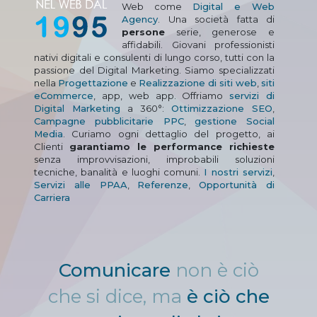
Web come
Digital e Web
Agency
. Una società fatta di
persone
serie, generose e
affidabili. Giovani professionisti
nativi digitali e consulenti di lungo corso, tutti con la
passione del Digital Marketing. Siamo specializzati
nella
Progettazione
e
Realizzazione di siti web
,
siti
eCommerce
, app, web app. Offriamo
servizi di
Digital Marketing
a 360°:
Ottimizzazione SEO
,
Campagne pubblicitarie PPC
,
gestione Social
Media
. Curiamo ogni dettaglio del progetto, ai
Clienti
garantiamo le performance richieste
senza improvvisazioni, improbabili soluzioni
tecniche, banalità e luoghi comuni.
I nostri servizi
,
Servizi alle PPAA
,
Referenze
,
Opportunità di
Carriera
Comunicare
non è ciò
che si dice, ma
è ciò che