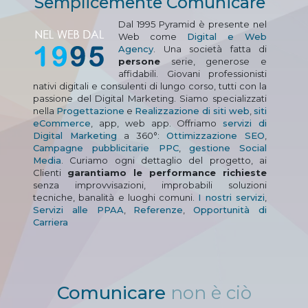
Semplicemente Comunicare
Dal 1995 Pyramid è presente nel
Web come
Digital e Web
Agency
. Una società fatta di
persone
serie, generose e
affidabili. Giovani professionisti
nativi digitali e consulenti di lungo corso, tutti con la
passione del Digital Marketing. Siamo specializzati
nella
Progettazione
e
Realizzazione di siti web
,
siti
eCommerce
, app, web app. Offriamo
servizi di
Digital Marketing
a 360°:
Ottimizzazione SEO
,
Campagne pubblicitarie PPC
,
gestione Social
Media
. Curiamo ogni dettaglio del progetto, ai
Clienti
garantiamo le performance richieste
senza improvvisazioni, improbabili soluzioni
tecniche, banalità e luoghi comuni.
I nostri servizi
,
Servizi alle PPAA
,
Referenze
,
Opportunità di
Carriera
Comunicare
non è ciò