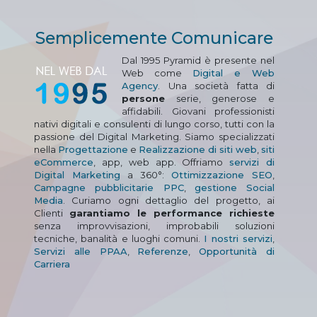
Semplicemente Comunicare
Dal 1995 Pyramid è presente nel
Web come
Digital e Web
Agency
. Una società fatta di
persone
serie, generose e
affidabili. Giovani professionisti
nativi digitali e consulenti di lungo corso, tutti con la
passione del Digital Marketing. Siamo specializzati
nella
Progettazione
e
Realizzazione di siti web
,
siti
eCommerce
, app, web app. Offriamo
servizi di
Digital Marketing
a 360°:
Ottimizzazione SEO
,
Campagne pubblicitarie PPC
,
gestione Social
Media
. Curiamo ogni dettaglio del progetto, ai
Clienti
garantiamo le performance richieste
senza improvvisazioni, improbabili soluzioni
tecniche, banalità e luoghi comuni.
I nostri servizi
,
Servizi alle PPAA
,
Referenze
,
Opportunità di
Carriera