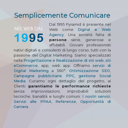
Semplicemente Comunicare
Dal 1995 Pyramid è presente nel
Web come
Digital e Web
Agency
. Una società fatta di
persone
serie, generose e
affidabili. Giovani professionisti
nativi digitali e consulenti di lungo corso, tutti con la
passione del Digital Marketing. Siamo specializzati
nella
Progettazione
e
Realizzazione di siti web
,
siti
eCommerce
, app, web app. Offriamo
servizi di
Digital Marketing
a 360°:
Ottimizzazione SEO
,
Campagne pubblicitarie PPC
,
gestione Social
Media
. Curiamo ogni dettaglio del progetto, ai
Clienti
garantiamo le performance richieste
senza improvvisazioni, improbabili soluzioni
tecniche, banalità e luoghi comuni.
I nostri servizi
,
Servizi alle PPAA
,
Referenze
,
Opportunità di
Carriera