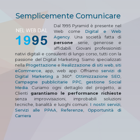
Semplicemente Comunicare
Dal 1995 Pyramid è presente nel
Web come
Digital e Web
Agency
. Una società fatta di
persone
serie, generose e
affidabili. Giovani professionisti
nativi digitali e consulenti di lungo corso, tutti con la
passione del Digital Marketing. Siamo specializzati
nella
Progettazione
e
Realizzazione di siti web
,
siti
eCommerce
, app, web app. Offriamo
servizi di
Digital Marketing
a 360°:
Ottimizzazione SEO
,
Campagne pubblicitarie PPC
,
gestione Social
Media
. Curiamo ogni dettaglio del progetto, ai
Clienti
garantiamo le performance richieste
senza improvvisazioni, improbabili soluzioni
tecniche, banalità e luoghi comuni.
I nostri servizi
,
Servizi alle PPAA
,
Referenze
,
Opportunità di
Carriera