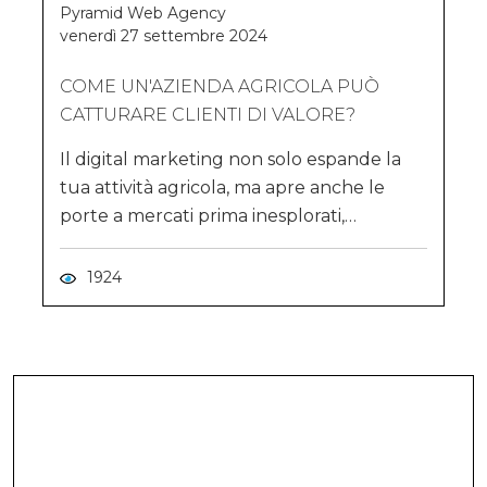
Pyramid Web Agency
venerdì 27 settembre 2024
COME UN'AZIENDA AGRICOLA PUÒ
CATTURARE CLIENTI DI VALORE?
Il digital marketing non solo espande la
tua attività agricola, ma apre anche le
porte a mercati prima inesplorati,
consentendo di raggiungere clienti
disposti a spendere di più in prodotti di
1924
alta qualità, che la tua azienda agricola
può offrire.